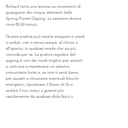
Richard terrà una lezione sui movimenti di 
guarigione dei cinque elementi dello 
Spring Forest Qigong. La sessione durerà 
circa 45-50 minuti. 
Questa pratica può essere eseguita in piedi 
o seduti, con o senza scarpe, al chiuso o 
all'aperto, in qualsiasi modo che sia più 
comoda per te. La pratica regolare del 
qigong è uno dei modi migliori per aiutarti 
a costruire e mantenere un sistema 
immunitario forte e, se non ti senti bene, 
per aiutarti a rimuovere eventuali blocchi 
energetici, ripristinare il flusso di Qi e 
aiutare il tuo corpo a guarire più 
rapidamente da qualsiasi sfida fisica o 
emotiva che stai vivendo. 
Share This Event