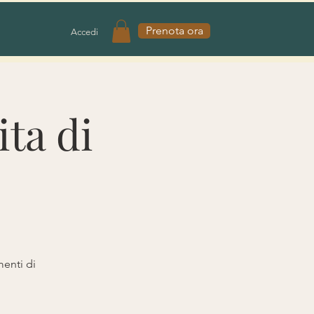
Prenota ora
Accedi
ta di
enti di