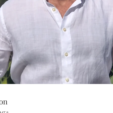
on
GMT-8