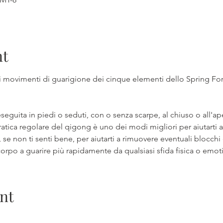
nt
ui movimenti di guarigione dei cinque elementi dello Spring Fo
eguita in piedi o seduti, con o senza scarpe, al chiuso o all'ap
atica regolare del qigong è uno dei modi migliori per aiutarti 
se non ti senti bene, per aiutarti a rimuovere eventuali blocchi en
 corpo a guarire più rapidamente da qualsiasi sfida fisica o emoti
nt