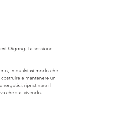
rest Qigong. La sessione 
erto, in qualsiasi modo che 
a costruire e mantenere un 
ergetici, ripristinare il 
va che stai vivendo. 