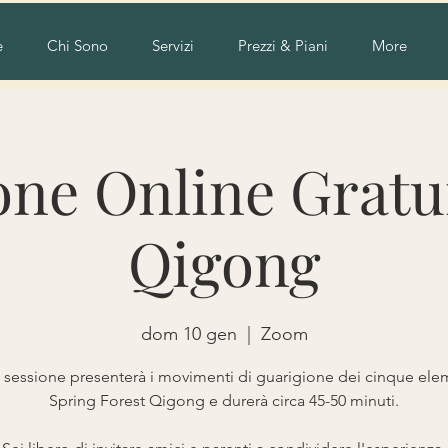
e
Chi Sono
Servizi
Prezzi & Piani
More
one Online Gratui
Qigong
dom 10 gen
  |  
Zoom
 sessione presenterà i movimenti di guarigione dei cinque elem
Spring Forest Qigong e durerà circa 45-50 minuti.