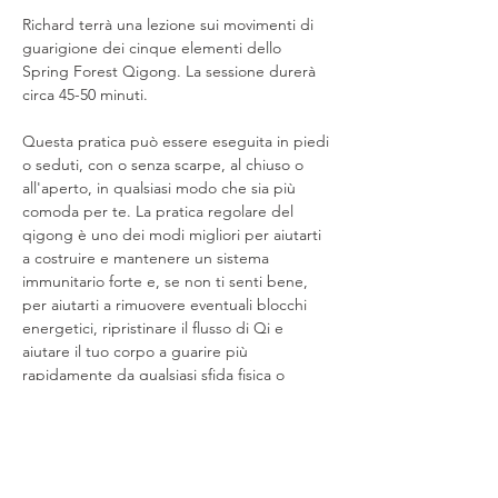
Richard terrà una lezione sui movimenti di 
guarigione dei cinque elementi dello 
Spring Forest Qigong. La sessione durerà 
circa 45-50 minuti. 
Questa pratica può essere eseguita in piedi 
o seduti, con o senza scarpe, al chiuso o 
all'aperto, in qualsiasi modo che sia più 
comoda per te. La pratica regolare del 
qigong è uno dei modi migliori per aiutarti 
a costruire e mantenere un sistema 
immunitario forte e, se non ti senti bene, 
per aiutarti a rimuovere eventuali blocchi 
energetici, ripristinare il flusso di Qi e 
aiutare il tuo corpo a guarire più 
rapidamente da qualsiasi sfida fisica o 
emotiva che stai vivendo. 
Share This Event